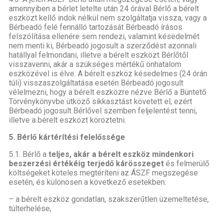
amennyiben a bérlet letelte után 24 órával Bérlő a bérelt
eszközt kellő indok nélkül nem szolgáltatja vissza, vagy a
Bérbeadó felé fennálló tartozását Bérbeadó írásos
felszólítása ellenére sem rendezi, valamint késedelmét
nem menti ki, Bérbeadó jogosult a szerződést azonnali
hatállyal felmondani, illetve a bérelt eszközt Bérlőtől
visszavenni, akár a szükséges mértékű önhatalom
eszközével is élve. A bérelt eszköz késedelmes (24 órán
túli) visszaszolgáltatása esetén Bérbeadó jogosult
vélelmezni, hogy a bérelt eszközre nézve Bérlő a Büntető
Törvénykönyvbe ütköző sikkasztást követett el, ezért
Bérbeadó jogosult Bérlővel szemben feljelentést tenni,
illetve a bérelt eszközt köröztetni.
5. Bérlő kártérítési felelőssége
5.1. Bérlő a
teljes, akár a bérelt eszköz mindenkori
beszerzési értékéig terjedő kárösszeget
és felmerülő
költségeket köteles megtéríteni az ÁSZF megszegése
esetén, és különösen a következő esetekben:
– a bérelt eszköz gondatlan, szakszerűtlen üzemeltetése,
túlterhelése,