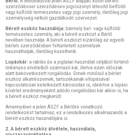
Bérlő:
A Bérbeadóval jelen ÁSZF alapján, külön bérleti
szerződéssel szerződéses jogviszonyt létesítő belföldi
vagy külföldi természetes vagy jogi személy, illetőleg jogi
személyiség nélküli gazdálkodó szervezet.
Bérelt eszköz használója:
bármely bel- vagy külföldi
természetes személy, aki a bérelt eszközt a Bérlő
nevében használja. A bérelt eszközt kizárólag az egyedi
bérleti szerződésben feltüntetett személyek
használhatják, illetőleg kezelhetik.
Lopáskár:
a rablás és a jogtalan használat céljából történő
önkényes elvételből származó kár, illetve ezen időszak
alatt bekövetkezett rongálódás. Ennek minősül a bérlet
eszköz alkatrészeinek, tartozékainak ellopásával
kapcsolatosan keletkezett károsodás is, ideértve a lopási
kísérlet eredményeként adódó rongálódási kár akkor is, ha
a bérelt eszköz megkerült.
Amennyiben a jelen ÁSZF a Bérlőre vonatkozó
rendelkezést tartalmaz, ez a rendelkezés alkalmazandó a
bérelt eszköz használójára is.
2. A bérelt eszköz átvétele, használata,
visszaszolgáltatása