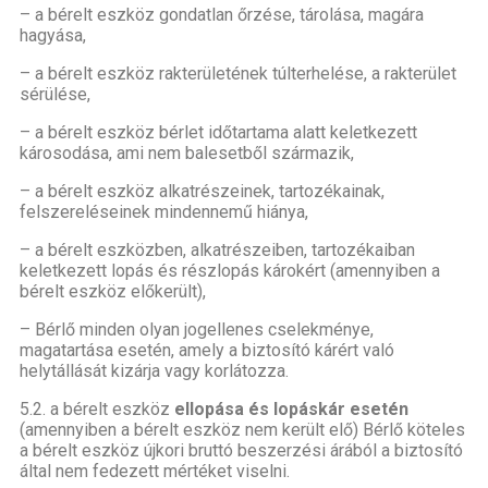
– a bérelt eszköz gondatlan őrzése, tárolása, magára
hagyása,
– a bérelt eszköz rakterületének túlterhelése, a rakterület
sérülése,
– a bérelt eszköz bérlet időtartama alatt keletkezett
károsodása, ami nem balesetből származik,
– a bérelt eszköz alkatrészeinek, tartozékainak,
felszereléseinek mindennemű hiánya,
– a bérelt eszközben, alkatrészeiben, tartozékaiban
keletkezett lopás és részlopás károkért (amennyiben a
bérelt eszköz előkerült),
– Bérlő minden olyan jogellenes cselekménye,
magatartása esetén, amely a biztosító kárért való
helytállását kizárja vagy korlátozza.
5.2. a bérelt eszköz
ellopása és lopáskár esetén
(amennyiben a bérelt eszköz nem került elő) Bérlő köteles
a bérelt eszköz újkori bruttó beszerzési árából a biztosító
által nem fedezett mértéket viselni.