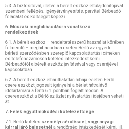
5.3. A biztosítóval, illetve a bérelt eszköz eltulajdonítójával
szembeni fellépés, igényérvényesítés, pervitel Bérbeadó
feladatát és költségét képezi.
6. Műszaki meghibásodásra vonatkozó
rendelkezések
6.1. A bérelt eszköz – rendeltetésszerű használat körében
felmerülő – meghibásodása esetén Bérlő az egyedi
bérleti szerződésben szereplő kapcsolattartási címeken
és telefonszámokon köteles intézkedést kérni
Bérbeadótól a bérelt eszköz javításával vagy cseréjével
kapcsolatban.
6.2. A bérelt eszköz elháríthatatlan hibája esetén Bérlő
csere eszközt jogosult igényelni a bérlet hátralévő
időtartamára a fenti 6.1. pontban foglalt módon. A
csereeszközt a Bérlő az üzlet nyitvatartási idejében veheti
át.
7. Felek együttműködési kötelezettsége
7.1. Bérlő köteles
személyi sérüléssel, vagy anyagi
kárral járó balesetnél
a rendőrség intézkedését kérni, ill.