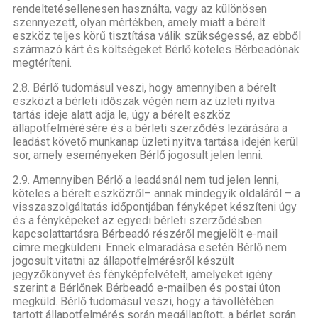
rendeltetésellenesen használta, vagy az különösen
szennyezett, olyan mértékben, amely miatt a bérelt
eszköz teljes körű tisztítása válik szükségessé, az ebből
származó kárt és költségeket Bérlő köteles Bérbeadónak
megtéríteni.
2.8. Bérlő tudomásul veszi, hogy amennyiben a bérelt
eszközt a bérleti időszak végén nem az üzleti nyitva
tartás ideje alatt adja le, úgy a bérelt eszköz
állapotfelmérésére és a bérleti szerződés lezárására a
leadást követő munkanap üzleti nyitva tartása idején kerül
sor, amely eseményeken Bérlő jogosult jelen lenni.
2.9. Amennyiben Bérlő a leadásnál nem tud jelen lenni,
köteles a bérelt eszközről– annak mindegyik oldaláról – a
visszaszolgáltatás időpontjában fényképet készíteni úgy
és a fényképeket az egyedi bérleti szerződésben
kapcsolattartásra Bérbeadó részéről megjelölt e-mail
címre megküldeni. Ennek elmaradása esetén Bérlő nem
jogosult vitatni az állapotfelmérésről készült
jegyzőkönyvet és fényképfelvételt, amelyeket igény
szerint a Bérlőnek Bérbeadó e-mailben és postai úton
megküld. Bérlő tudomásul veszi, hogy a távollétében
tartott állapotfelmérés során megállapított, a bérlet során