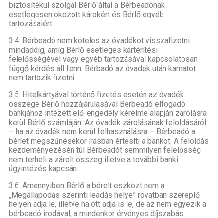
biztosítékul szolgál Bérlő által a Bérbeadónak
esetlegesen okozott károkért és Bérlő egyéb
tartozásaiért.
3.4. Bérbeadó nem köteles az óvadékot visszafizetni
mindaddig, amíg Bérlő esetleges kártérítési
felelősségével vagy egyéb tartozásával kapcsolatosan
függő kérdés áll fenn. Bérbadó az óvadék után kamatot
nem tartozik fizetni.
3.5. Hitelkártyával történő fizetés esetén az óvadék
összege Bérlő hozzájárulásával Bérbeadó elfogadó
bankjához intézett elő-engedély kérelme alapján zárolásra
kerül Bérlő szám­láján. Az óvadék zárolásának feloldásáról
– ha az óvadék nem kerül felhasználásra – Bérbeadó a
bérlet megszűnésekor írásban értesíti a bankot. A feloldás
kezdeménye­zésén túl Bérbeadót semmilyen felelősség
nem terheli a zárolt összeg illetve a további banki
ügyintézés kapcsán.
3.6. Amennyiben Bérlő a bérelt eszközt nem a
„Megállapodás szerinti leadás helye” rovatban szereplő
helyen adja le, illetve ha ott adja is le, de az nem egyezik a
bérbeadó irodával, a mindenkor érvényes díjszabás