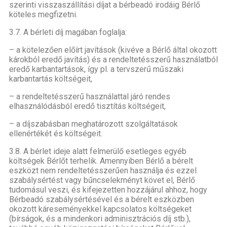
szerinti visszaszállítási díjat a bérbeadó irodáig Bérlő
köteles megfizetni.
3.7. A bérleti díj magában foglalja:
– a kötelezően előírt javítások (kivéve a Bérlő által okozott
károkból eredő javítás) és a rendeltetésszerű használatból
eredő karbantartások, így pl. a tervszerű műszaki
karbantartás költségeit,
– a rendeltetésszerű használattal járó rendes
elhasználódásból eredő tisztítás költségeit,
– a díjszabásban meghatározott szolgáltatások
ellenértékét és költségeit.
3.8. A bérlet ideje alatt felmerülő esetleges egyéb
költségek Bérlőt terhelik. Amennyiben Bérlő a bérelt
eszközt nem rendeltetésszerűen használja és ezzel
szabálysértést vagy bűncselekményt követ el, Bérlő
tudomásul veszi, és kifejezetten hozzájárul ahhoz, hogy
Bérbeadó szabálysértésével és a bérelt eszközben
okozott káreseményekkel kapcsolatos költségeket
(bírságok, és a mindenkori adminisztrációs díj stb.),