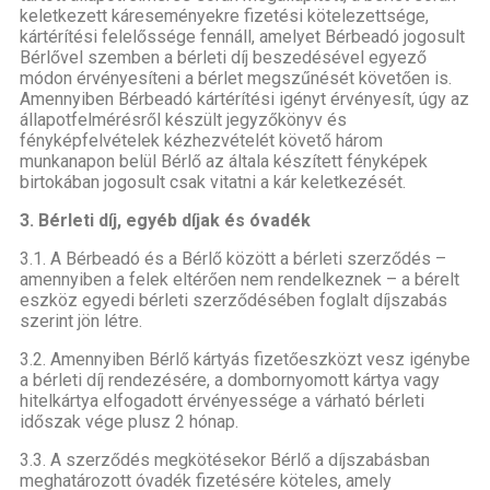
keletkezett káreseményekre fizetési kötelezettsége,
kártérítési felelőssége fennáll, amelyet Bérbeadó jogosult
Bérlővel szemben a bérleti díj beszedésével egyező
módon érvényesíteni a bérlet megszűnését követően is.
Amennyiben Bérbeadó kártérítési igényt érvényesít, úgy az
állapotfelmérésről készült jegyzőkönyv és
fényképfelvételek kézhezvételét követő három
munkanapon belül Bérlő az általa készített fényképek
birtokában jogosult csak vitatni a kár keletkezését.
3.
Bérleti díj, egyéb díjak és óvadék
3.1. A Bérbeadó és a Bérlő között a bérleti szerződés –
amennyiben a felek eltérően nem rendelkeznek – a bérelt
eszköz egyedi bérleti szerződésében foglalt díjszabás
szerint jön létre.
3.2. Amennyiben Bérlő kártyás fizetőeszközt vesz igénybe
a bérleti díj rendezésére, a dombornyomott kártya vagy
hitelkártya elfogadott érvényessége a várható bérleti
időszak vége plusz 2 hónap.
3.3. A szerződés megkötésekor Bérlő a díjszabásban
meghatározott óvadék fizetésére köteles, amely