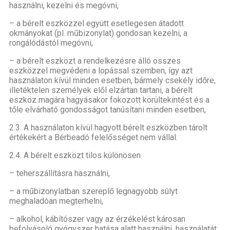
használni, kezelni és megóvni,
– a bérelt eszközzel együtt esetlegesen átadott
okmányokat (pl. műbizonylat) gondosan kezelni, a
rongálódástól megóvni,
– a bérelt eszközt a rendelkezésre álló összes
eszközzel megvédeni a lopással szemben, így azt
használaton kívül minden esetben, bármely csekély időre,
illetéktelen személyek elől elzártan tartani, a bérelt
eszköz magára hagyásakor fokozott körültekintést és a
tőle elvárható gondosságot tanúsítani minden esetben,
2.3. A használaton kívül hagyott bérelt eszközben tárolt
értékekért a Bérbeadó felelősséget nem vállal.
2.4. A bérelt eszközt tilos különösen
– teherszállításra használni,
– a műbizonylatban szereplő legnagyobb súlyt
meghaladóan megterhelni,
– alkohol, kábítószer vagy az érzékelést károsan
befolyásoló gyógyszer hatása alatt használni, használatát,