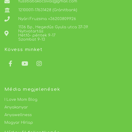
fussbabakocsival@gmail.com
12100011-17631428 (Gránitbank)
Nyári Fruzsina +36203809926
1136 Bp., Hegedűs Gyula utca 37-39.
Nyitvatartás:
Hétfő- péntek 9-17
Szombat 9-13
Kövess minket
Média megjelenések
I Love Mom Blog
Anyakanyar
Anyawellness
Magyar Hírlap