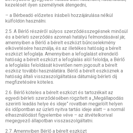
kezelését ilyen személynek átengedni,
– a Bérbeadó előzetes írásbeli hozzájárulása nélkül
külföldön használni.
2.5. A Bérlő részéről súlyos szerződésszegésnek minősül
és a bérleti szerződés azonnali hatályú felmondásával jár,
amennyiben a Bérlő a bérelt eszközt bűncselekmény
elkövetésére használja, és az illetékes hatóság a bérelt
eszközt lefoglalja. Amennyiben a lefoglalást elrendelő
hatóság a bérelt eszközt a lefoglalás alól feloldja, a Bérlő
a lefoglalás feloldását követően nem jogosult a bérelt
eszköz további használatára. Bérlő a bérelt eszköznek a
hatóság általi visszaszolgáltatása dátumáig bérleti díj
megfizetésére köteles.
2.6. Bérlő köteles a bérelt eszközt és tartozékait az
egyedi bérleti szerződésében rögzített a „Megállapodás
szerinti leadás helye és ideje” rovatban megjelölt helyen
és időpontban az üzleti nyitva tartás ideje alatt – a normál
elhasználódást figyelembe véve – az átvételkorival
megegyező állapotban visszaszolgáltatni.
2.7. Amennyiben Bérlő a bérelt eszközt