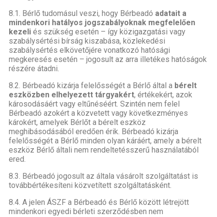
8.1. Bérlő tudomásul veszi, hogy Bérbeadó
adatait a
mindenkori hatályos jogszabályoknak megfelelően
kezeli
és szükség esetén – így közigazgatási vagy
szabálysértési bírság kiszabása, közlekedési
szabálysértés elkövetőjére vonatkozó hatósági
megkeresés esetén – jogosult az arra illetékes hatóságok
részére átadni.
8.2. Bérbeadó kizárja felelősségét a Bérlő által a
bérelt
eszközben elhelyezett tárgyakért
, értékekért, azok
károsodásáért vagy eltűnéséért. Szintén nem felel
Bérbeadó azokért a közvetett vagy következményes
károkért, amelyek Bérlőt a bérelt eszköz
meghibásodásából eredően érik. Bérbeadó kizárja
felelősségét a Bérlő minden olyan káráért, amely a bérelt
eszköz Bérlő általi nem rendeltetésszerű használatából
ered.
8.3. Bérbeadó jogosult az általa vásárolt szolgáltatást is
továbbértékesíteni közvetített szolgáltatásként.
8.4. A jelen ÁSZF a Bérbeadó és Bérlő között létrejött
mindenkori egyedi bérleti szerződésben nem