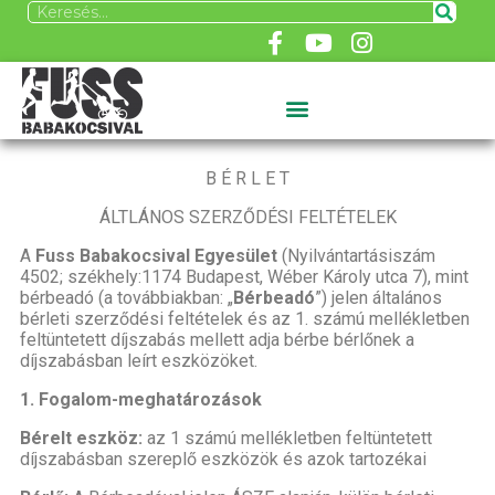
B É R L E T
ÁLTLÁNOS SZERZŐDÉSI FELTÉTELEK
A
Fuss Babakocsival Egyesület
(Nyilvántartásiszám
4502; székhely:1174 Budapest, Wéber Károly utca 7), mint
bérbeadó (a továbbiakban: „
Bérbeadó
”) jelen általános
bérleti szerződési feltételek és az 1. számú mellékletben
feltüntetett díjszabás mellett adja bérbe bérlőnek a
díjszabásban leírt eszközöket.
1. Fogalom-meghatározások
Bérelt eszköz:
az 1 számú mellékletben feltüntetett
díjszabásban szereplő eszközök és azok tartozékai