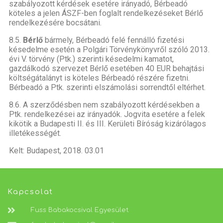
szabályozott kérdések esetére irányadó, Bérbeadó
köteles a jelen ÁSZF-ben foglalt rendelkezéseket Bérlő
rendelkezésére bocsátani.
8.5.
Bérlő
bármely, Bérbeadó felé fennálló fizetési
késedelme esetén a Polgári Törvénykönyvről szóló 2013.
évi V. törvény (Ptk.) szerinti késedelmi kamatot,
gazdálkodó szervezet Bérlő esetében 40 EUR behajtási
költségátalányt is köteles Bérbeadó részére fizetni.
Bérbeadó a Ptk. szerinti elszámolási sorrendtől eltérhet.
8.6. A szerződésben nem szabályozott kérdésekben a
Ptk. rendelkezései az irányadók. Jogvita esetére a felek
kikötik a Budapesti II. és III. Kerületi Bíróság kizárólagos
illetékességét.
Kelt: Budapest, 2018. 03.01
Kapcsolat
Fuss Babakocsival Egyesület