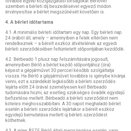
továbbá egyéb közigazgatási bírságokat Bérlővel
szemben a bérleti díj beszedésével egyező módon
érvényesítse a bérlet megszűnését követően is.
4. A bérlet időtartama
4.1. A minimális bérleti időtartam egy nap. Egy bérleti nap
24 órából áll, amely – amennyiben a felek eltérően nem
rendelkeznek – a bérelt eszköz átvételének az egyedi
bérleti szerződésében feltüntetett időpontjában kezdődik.
4.2. Bérbeadó 1 plusz nap felszámítására jogosult,
amennyiben Bérlő a bérlet kezdő időpontjához (óra)
képest a gépjárművet 30 perccel később szolgáltatja
vissza. Ha Bérlő a gépjárművet továbbra is igénybe kívánja
venni, ezt a szándékát legkésőbb a bérleti szerződés
lejárta előtt 24 órával személyesen kell Bérbeadó
tudomására hozni, az esetleg szükséges óvadék egyidejű
befizetése mellett. Bérbeadó a bérleti szerződést nem
köteles meghosszabbítani. A 30 napot meghaladó bérlet
esetén a bérleti szerződés lejártakor a bérelt eszköz
egyidejű bemutatása mellett új bérleti szerződést
köthetnek.
4.3. A jelen ÁSZF Bérlő általi megszegése esetén, vagy