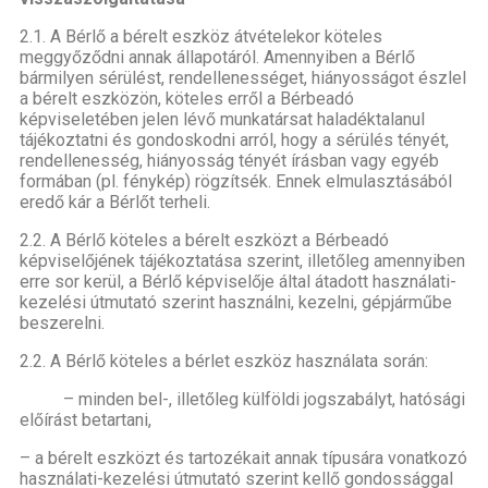
2.1. A Bérlő a bérelt eszköz átvételekor köteles
meggyőződni annak állapotáról. Amennyiben a Bérlő
bármilyen sérülést, rendellenességet, hiányosságot észlel
a bérelt eszközön, köteles erről a Bérbeadó
képviseletében jelen lévő munkatársat haladéktalanul
tájékoztatni és gondoskodni arról, hogy a sérülés tényét,
rendellenesség, hiányosság tényét írásban vagy egyéb
formában (pl. fénykép) rögzítsék. Ennek elmulasztásából
eredő kár a Bérlőt terheli.
2.2. A Bérlő köteles a bérelt eszközt a Bérbeadó
képviselőjének tájékoztatása szerint, illetőleg amennyiben
erre sor kerül, a Bérlő képviselője által átadott használati-
kezelési útmutató szerint használni, kezelni, gépjárműbe
beszerelni.
2.2. A Bérlő köteles a bérlet eszköz használata során:
– minden bel-, illetőleg külföldi jogszabályt, hatósági
előírást betartani,
– a bérelt eszközt és tartozékait annak típusára vonatkozó
használati-kezelési útmutató szerint kellő gondossággal