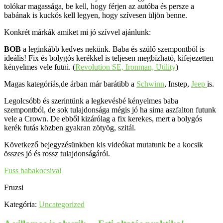
tolókar magassága, be kell, hogy férjen az autóba és persze a
babának is kuckós kell legyen, hogy szívesen üljön benne.
Konkrét márkák amiket mi jó szívvel ajánlunk:
BOB
a leginkább kedves nekünk. Baba és szülő szempontból is
ideális! Fix és bolygós kerékkel is teljesen megbízható, kifejezetten
kényelmes vele futni. (
Revolution SE, Ironman, Utility
)
Magas kategóriás,de árban már barátibb a
Schwinn
, Instep,
Jeep
is.
Legolcsóbb és szerintünk a legkevésbé kényelmes baba
szempontból, de sok tulajdonsága mégis jó ha sima aszfalton futunk
vele a Crown. De ebből kizárólag a fix kerekes, mert a bolygós
kerék futás közben gyakran zötyög, szitál.
Következő bejegyzésünkben kis videókat mutatunk be a kocsik
összes jó és rossz tulajdonságáról.
Fuss babakocsival
Fruzsi
Kategória:
Uncategorized