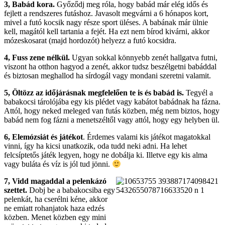
3, Babád kora.
Győződj meg róla, hogy babád már elég idős és
fejlett a rendszeres futáshoz. Javasolt megvárni a 6 hónapos kort,
mivel a futó kocsik nagy része sport üléses. A babának már ülnie
kell, magától kell tartania a fejét. Ha ezt nem bírod kivárni, akkor
mózeskosarat (majd hordozót) helyezz a futó kocsidra.
4, Fuss zene nélkül.
Ugyan sokkal könnyebb zenét hallgatva futni,
viszont ha otthon hagyod a zenét, akkor tudsz beszélgetni babáddal
és biztosan meghallod ha sírdogál vagy mondani szeretni valamit.
5, Öltözz az időjárásnak megfelelően te is és babád is.
Tegyél a
babakocsi tárolójába egy kis plédet vagy kabátot babádnak ha fázna.
Attól, hogy neked meleged van futás közben, még nem biztos, hogy
babád nem fog fázni a menetszéltől vagy attól, hogy egy helyben ül.
6, Elemózsiát és játékot
. Érdemes valami kis játékot magatokkal
vinni, így ha kicsi unatkozik, oda tudd neki adni. Ha lehet
felcsíptetős játék legyen, hogy ne dobálja ki. Illetve egy kis alma
vagy buláta és víz is jól tud jönni.
7, Vidd magaddal a pelenkázó
szettet.
Dobj be a babakocsiba egy
pelenkát, ha cserélni kéne, akkor
ne emiatt rohanjatok haza edzés
közben. Menet közben egy mini