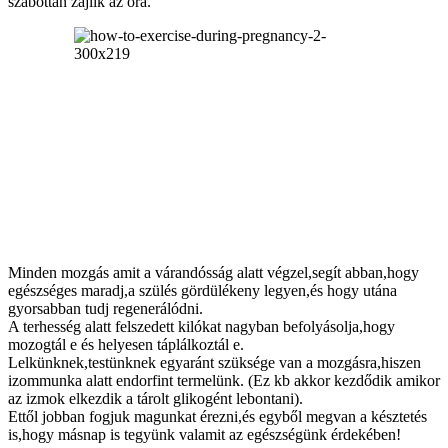
szabottan zajlik az óra.
Minden mozgás amit a várandósság alatt végzel,segít abban,hogy
egészséges maradj,a szülés gördülékeny legyen,és hogy utána
gyorsabban tudj regenerálódni.
A terhesség alatt felszedett kilókat nagyban befolyásolja,hogy
mozogtál e és helyesen táplálkoztál e.
Lelkünknek,testünknek egyaránt szüksége van a mozgásra,hiszen
izommunka alatt endorfint termelünk. (Ez kb akkor kezdődik amikor
az izmok elkezdik a tárolt glikogént lebontani).
Ettől jobban fogjuk magunkat érezni,és egyből megvan a késztetés
is,hogy másnap is tegyünk valamit az egészségünk érdekében!