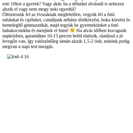
este 10kor a gyerek? Vagy akár, ha a délutáni alvásnál is nehezen
alszik el vagy nem megy neki egyedül?
Öltöztessük fel az évszaknak megfelelően, vegyük fel a futó
ruhánkat és cipőnket, csináljunk néhány térdkörzést, boka körzést és
bemelegítő gimnasztikát, majd tegyük be gyermekünket a futó
babakocsinkba és menjünk el futni!
Ha alvás időben kocogunk
napközben, garantáltan 10-15 percen belül elalszik, ráadásul a jó
levegőn van, így valószínűleg simán alszik 1,5-2 órát, nekünk pedig
megvan a napi test mozgás.