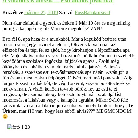
A villamos is aluszik… Esti altatós praktika!
Közzétéve
március 25, 2019
Szerző:
FussBabakocsival
Nem akar elaludni a gyerek esténként? Már 10 óra és még mindig
pörög, a kanapén ugrál? Van erre megoldás? VAN!
Este fél 8, apa haza ér a munkából. Már a kapukód beütése után
mikor csipog egy rövidet a telefon, Olivér sikítva rohan az
előszobába és tépi fel az ajtót, hogy kirohanjon a lépcsőházba apa
elé. Majd sikítva rohan vissza hozzám és bújik belém mert ezzel el is
kezdődött a szokásos fogócska, bújócska apával. Zsolti még
öltönyben és kabátban van, de máris indul a játszás. Autózás,
birkózás, a szokásos esti fekvőtámaszozás apa hátán. Aztán jön a
fürdés ami még jobban felpörgeti Olivért mert imád pancsolni. Alig
tudjuk kiszedni a kádból, de végül sikerül, viszont az öltöztetés se
megy simán. A víztől kellően tovább pörög, így az esti tejet
megissza, de azonnal ahogy befejezte folytatná a szaladgálást
motorozást a lakásban vagy a kanapén ugrálást. Mikor 9-f10 felé
ránézünk az órára általában jön a sóhaj valamelyikünktől, hogy „Te
Úristen, már f10 van, hogy lesz ebből alvás???” MEGMONDOM!