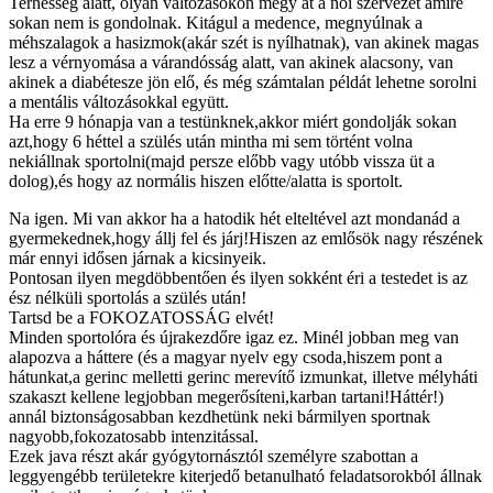
Terhesség alatt, olyan változásokon megy át a női szervezet amire
sokan nem is gondolnak. Kitágul a medence, megnyúlnak a
méhszalagok a hasizmok(akár szét is nyílhatnak), van akinek magas
lesz a vérnyomása a várandósság alatt, van akinek alacsony, van
akinek a diabétesze jön elő, és még számtalan példát lehetne sorolni
a mentális változásokkal együtt.
Ha erre 9 hónapja van a testünknek,akkor miért gondolják sokan
azt,hogy 6 héttel a szülés után mintha mi sem történt volna
nekiállnak sportolni(majd persze előbb vagy utóbb vissza üt a
dolog),és hogy az normális hiszen előtte/alatta is sportolt.
Na igen. Mi van akkor ha a hatodik hét elteltével azt mondanád a
gyermekednek,hogy állj fel és járj!Hiszen az emlősök nagy részének
már ennyi idősen járnak a kicsinyeik.
Pontosan ilyen megdöbbentően és ilyen sokként éri a testedet is az
ész nélküli sportolás a szülés után!
Tartsd be a FOKOZATOSSÁG elvét!
Minden sportolóra és újrakezdőre igaz ez. Minél jobban meg van
alapozva a háttere (és a magyar nyelv egy csoda,hiszem pont a
hátunkat,a gerinc melletti gerinc merevítő izmunkat, illetve mélyháti
szakaszt kellene legjobban megerősíteni,karban tartani!Háttér!)
annál biztonságosabban kezdhetünk neki bármilyen sportnak
nagyobb,fokozatosabb intenzitással.
Ezek java részt akár gyógytornásztól személyre szabottan a
leggyengébb területekre kiterjedő betanulható feladatsorokból állnak