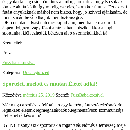
és gyakorlatilag este már nincs autóforgalom, de amúgy is csak az
jön ide aki itt lakik. Így mindig csendes, bármikor futunk. Ezt az esti
futást anyukáknak máshol nem biztos, hogy jó szívvel ajánlanám, de
mi itt simán bevállalhatjuk mert biztonságos.
DE a délutáni alvást érdemes kipróbálni, mert ha nem akarunk
éppen dolgozni vagy főzni amíg babánk alszik, akkor a napi
sportunkat kiélvezhetjük békésen alvó gyermekünkkel is!
Szeretettel:
Fruzsi
Fuss babakocsiva
l
Kategória:
Uncategorized
Sportélet, mielőtt és miután Életet adtál!
Közzétéve
március 25, 2019
Szerző:
FussBabakocsival
Már maga a szülés is felfogható egy kemény,fárasztó edzésnek de
leginkább életünk legmeghatározóbb,legintenzívebb izommunkája.
Fel lehet rá készülni?
IGEN! Bizony akik sportoltak a fogantatás előtt,és a terhesség ideje