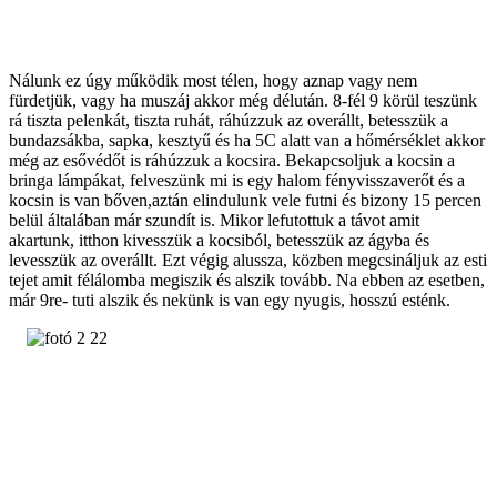
Nálunk ez úgy működik most télen, hogy aznap vagy nem
fürdetjük, vagy ha muszáj akkor még délután. 8-fél 9 körül teszünk
rá tiszta pelenkát, tiszta ruhát, ráhúzzuk az overállt, betesszük a
bundazsákba, sapka, kesztyű és ha 5C alatt van a hőmérséklet akkor
még az esővédőt is ráhúzzuk a kocsira. Bekapcsoljuk a kocsin a
bringa lámpákat, felveszünk mi is egy halom fényvisszaverőt és a
kocsin is van bőven,aztán elindulunk vele futni és bizony 15 percen
belül általában már szundít is. Mikor lefutottuk a távot amit
akartunk, itthon kivesszük a kocsiból, betesszük az ágyba és
levesszük az overállt. Ezt végig alussza, közben megcsináljuk az esti
tejet amit félálomba megiszik és alszik tovább. Na ebben az esetben,
már 9re- tuti alszik és nekünk is van egy nyugis, hosszú esténk.