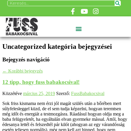
Uncategorized
kategória bejegyzései
Bejegyzés navigáció
←
Korábbi bejegyzés
12 tipp, hogy fuss babakocsival!
Közzétéve
március 25, 2019
Szerző:
FussBabakocsival
Sok friss kismama nem érzi jól magát szülés után a bőrében mert
súlyfelesleggel küzd, de el sem tudja képzelni, hogyan teremtsen
még időt és energiát a testmozgásra. Ráadásul hogyan oldja meg a
baba felügyeletét, ha egyáltalán elvan gyermeke mással. Attól, hogy
édesanya lettél és felszedtél pár kilót (ahogyan az egy várandósság
esetén teljesen normális), még nem kell azt hinned, hogy nem