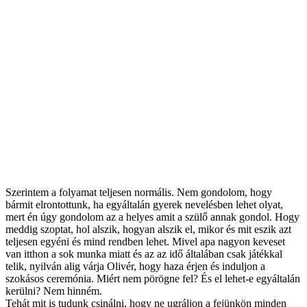
Szerintem a folyamat teljesen normális. Nem gondolom, hogy
bármit elrontottunk, ha egyáltalán gyerek nevelésben lehet olyat,
mert én úgy gondolom az a helyes amit a szülő annak gondol. Hogy
meddig szoptat, hol alszik, hogyan alszik el, mikor és mit eszik azt
teljesen egyéni és mind rendben lehet. Mivel apa nagyon keveset
van itthon a sok munka miatt és az az idő általában csak játékkal
telik, nyilván alig várja Olivér, hogy haza érjen és induljon a
szokásos ceremónia. Miért nem pörögne fel? És el lehet-e egyáltalán
kerülni? Nem hinném.
Tehát mit is tudunk csinálni, hogy ne ugráljon a fejünkön minden