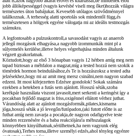
alatt is,azok nagyobb akarat erővel és kitartással,de mindenek előtt
jobb állóképességgel (vagyis kevésbé viseli meg őket)hozzák világra
természetes úton babájukat. Kevesebb utólagos szövődménnyel
találkoznak. A terhesség alatti sportolás sok mindentől függ,és
természetesen a hölgyek egyéne válogatja mi az ideális testmozgás
számukra.
A legfontosabb a pulzuskontroll,a savasodást vagyis az anaerob
jellegű mozgások elhagyása,a nagyobb izommunkák mint pl a
súlyemelés kerülése,illetve helyes végrehajtása minden általunk
végzett gyakorlatnak.
Köztudott,hogy az első 3 hónapban vagyis 12 hétben amíg meg nem
tapad biztosan a méhfalon a magzat,míg a tested hozzá nem szokik a
tömérdek hormon beindulásához,és Te is hozzászoksz a tested adta
jelzésekhez,hogy mi az amit meg mersz csinálni,nem nagyon szabad
edzeni. Itt most kifejezetten Edzésre gondolok! Sokak számára
ezekben a hetekben a futás sem ajánlott. Hosszú séták,szoba
kerékpár használata viszont javasolt,mert serkenti a keringést így a
pocakban fejlődő magzat is friss,oxigénnel ellátott vérhez juthat.
Várandóság alatt az ajánlott mozgásformák,pilates,kismama
jóga,hosszú séták a jó levegőn/futópadon,(aki futott előtte is az
futhat amíg nem zavarja a pocakja,de nagyon odafigyelve teste
minden rezzenésére és a baba reakciójára!a méhszalagok
könnyebben kinyúlhatnak,sérülhetnek,ha nem vagyunk elég
óvatosak),Terhes torna,illetve személyi edzés,ahol tényleg egyénre