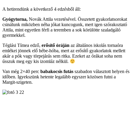
A hetirendünk a következő 4 edzésből áll:
Gyógytorna,
Novák Attila vezetésével. Összetett gyakorlatsorokat
csinálunk miközben néha jókat kuncogunk, mert igen szórakoztató
Attila, mint egyetlen férfi a teremben a sok körülötte szaladgáló
gyermekkel.
Téglási Tímea edző,
erősítő óráján
az általános iskolás tornaóra
emlékei jönnek elő hébe-hóba, mert az erősítő gyakorlatok mellett
akár a pók vagy törpejárás sem ritka. Ezeket az órákat soha nem
ússzuk meg egy kis izomláz nélkül.
Van még 2×40 perc
babakocsis futás
szabadon választott helyen és
időben. Igyekszünk hetente legalább egyszer közösen futni a
Margit-szigeten.