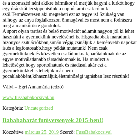
és a szomszéd néni akikre bármikor rá merjük hagyni a lurkót,hogy
egy órácskát lecsippentsünk a napból ami csak rólunk
szól.Természetesen aki megteheti ezt az tegye is! Szükség van
rá,hogy az anya foglalkozzon önmagával,és most nem a fodrászra
meg a manikűrösre gondolok.
A sport olyan tartást és belső motivációt ad,amit nagyon jól ki lehet
használni a gyermekünk nevelésénél is. Higgadtabbak maradunk
bizonyos szituációkban,simán végig csináljuk a keményebb napokat
is,és a legfontosabb,hogy példát mutatunk! Nem csak
gyermekünknek és közvetlen családunknak,barátainknak de az
egyre motiválatlanabb társadalomnak is. Ha mindezt a
lehetőséget,hogy sportolhatunk és ráadásul akár ezt a
gyermekünkkel is tehetjük már nem
pocaklakóként,kihasználjuk,életminőségi ugrásban lesz részünk!
Vályi – Egri Annamária (edző)
www.fussbabakocsival.hu
Kategória:
Uncategorized
Babababarát futóversenyek 2015-ben!!
Közzétéve
március 25, 2019
Szerző:
FussBabakocsival