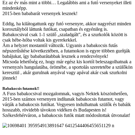
Ez az év más mint a többi… Legalábbis ami a futó versenyeket illeti
mindenképp.
2015-ben bababarát versenyek lesznek!
Eddig, ha kilátogattunk egy futó versenyre, akkor nagyrészt minden
korosztályból láttunk futókat, csapatban és egyénileg is.
Babakocsival csak 1-1 szülő „szaladgált”, és a szurkolók között is
csak hébe-hóba voltak kis gyerekekkel.
Ám a helyzet mostantól változik. Ugyanis a babakocsis futás
népszerűsítése következtében, a futamokon is egyre többen gurítják
babájukat, így bababarátabbak lesznek a rendezvények!
Micsoda lehetőség ez, hogy már egész kis kortól beleszagolhatnak a
versenyzés hangulatába, örömébe, a sportolás szeretetébe a szülőkön
keresztül , akár gurulnak anyával vagy apával akár csak szurkolni
jönnek!
Babakocsis futamok!!
A Fuss babakocsival mozgalomnak, vagyis Nektek köszönhetően,
2015-ben számos versenyen indítanak babakocsis futamot, vagy
várják a babakocsis futókat. Vegyesen indulhatnak szülők és babáik
hosszabb, rövidebb távokon vidéken és Budapesten is!
Székesfehérváron, a babakocsis futók miatt módosítottak útvonalat!