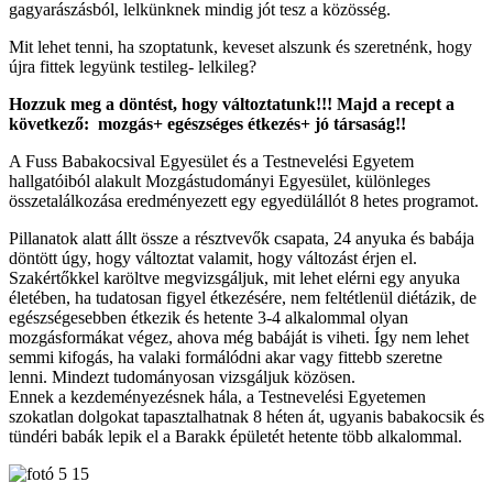
gagyarászásból, lelkünknek mindig jót tesz a közösség.
Mit lehet tenni, ha szoptatunk, keveset alszunk és szeretnénk, hogy
újra fittek legyünk testileg- lelkileg?
Hozzuk meg a döntést, hogy változtatunk!!! Majd a recept a
következő: mozgás+ egészséges étkezés+ jó társaság!!
A Fuss Babakocsival Egyesület és a Testnevelési Egyetem
hallgatóiból alakult Mozgástudományi Egyesület, különleges
összetalálkozása eredményezett egy egyedülállót 8 hetes programot.
Pillanatok alatt állt össze a résztvevők csapata, 24 anyuka és babája
döntött úgy, hogy változtat valamit, hogy változást érjen el.
Szakértőkkel karöltve megvizsgáljuk, mit lehet elérni egy anyuka
életében, ha tudatosan figyel étkezésére, nem feltétlenül diétázik, de
egészségesebben étkezik és hetente 3-4 alkalommal olyan
mozgásformákat végez, ahova még babáját is viheti. Így nem lehet
semmi kifogás, ha valaki formálódni akar vagy fittebb szeretne
lenni. Mindezt tudományosan vizsgáljuk közösen.
Ennek a kezdeményezésnek hála, a Testnevelési Egyetemen
szokatlan dolgokat tapasztalhatnak 8 héten át, ugyanis babakocsik és
tündéri babák lepik el a Barakk épületét hetente több alkalommal.