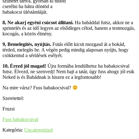
szünetet tartva, gyorsan ki tudod
cserélni ha hátra döntöd a
babakocsi üléstámláját.
8, Ne akarj egyéni csúcsot állítani.
Ha babáddal futsz, akkor ne a
sprintelés és az idő legyen az elsődleges célod, hanem a testmozgás,
kocogás, a közös élmény.
9, Bemelegítés, nyújtás.
Futás előtt kicsit mozgasd át a bokád,
térded, melegíts be. A végén pedig mindig alaposan nyújts, hogy
csökkentsd a sérülések esélyét.
10, Érezd jól magad!
Újra formába lendülhetsz ha babakocsival
futsz. Élvezd, ne szenvedj! Nem hajt a tatár, úgy fuss ahogy jól esik
Neked is és Babádnak is hiszen ez a legfontosabb!
Na mire vársz? Fuss babakocsival?
Szeretettel:
Fruzsi
Fuss babakocsival
Kategória:
Uncategorized