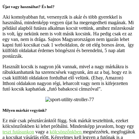
Újat vagy használtat? És hol?
Aki komolyabban fut, versenyzik is akár és több gyerekkel is
használná, mindenképp vegyen újat ha megengedheti magának. Mi
például alapból futásra alkalmas kocsit vettünk, amihez mózeskosár
is volt, így nekünk nem is volt másik kocsink. Ha pedig csak ez az
egy van, nem is drága. Sajnos Magyarországon nem igazán lehet
kapni futó kocsikat csak 1 weboldalon, de ott elég borsos áron, így
külföldi oldalakat érdemes böngészni és berendelni, 5 nap alatt
postázzák.
Használt kocsik is nagyon jók vannak, mivel a nagy márkákra is
rábukkanhatunk ha szerencsések vagyunk, ám az a baj, hogy ez is
csak külföldi oldalakon fordulhat elő velünk. (Ebay, Amazon)
Itthoni oldalakon nagyon régi, leharcolt vagy nem is kifejezetten
futó kocsik kaphatóak „futó babakocsi címszóval”.
Milyen márkát vegyünk?
Ez már csak pénztárcánktól függ. Sok márkát teszteltünk, ezeket
kölcsönzőnkben ki lehet próbálni. Mindenképp javaslom, hogy egy
teszt futásunkon
vagy a
kölcsönzőnkben
megnézzétek, megfogjátok
a kocsikat vásárlás előtt. Kényelmes kell legyen a futónak is a