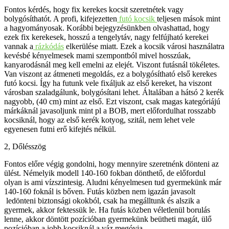
Fontos kérdés, hogy fix kerekes kocsit szeretnétek vagy
bolygósíthatót. A profi, kifejezetten
futó kocsik
teljesen mások mint
a hagyományosak. Korábbi bejegyzésünkben olvashattad, hogy
ezek fix kerekesek, hosszú a tengelytáv, nagy felfújható kerekei
vannak a
rázkódás
elkerülése miatt. Ezek a kocsik városi használatra
kevésbé kényelmesek mami szempontból mivel hosszúak,
kanyarodásnál meg kell emelni az elejét. Viszont futásnál tökéletes.
Van viszont az átmeneti megoldás, ez a bolygósítható első kerekes
futó kocsi. Így ha futunk vele fixáljuk az első kereket, ha viszont
városban szaladgálunk, bolygósítani lehet. Általában a hátsó 2 kerék
nagyobb, (40 cm) mint az első. Ezt viszont, csak magas kategóriájú
márkáknál javasoljunk mint pl a BOB, mert előfordulhat rosszabb
kocsiknál, hogy az első kerék kotyog, szitál, nem lehet vele
egyenesen futni erő kifejtés nélkül.
2, Dőlésszög
Fontos előre végig gondolni, hogy mennyire szeretnénk dönteni az
ülést. Némelyik modell 140-160 fokban dönthető, de előfordul
olyan is ami vízszintesig. Aludni kényelmesen tud gyermekünk már
140-160 foknál is bőven. Futás közben nem igazán javasolt
ledönteni biztonsági okokból, csak ha megálltunk és alszik a
gyermek, akkor fektessük le. Ha futás közben véletlenül borulás
lenne, akkor döntött pozícióban gyermekünk beütheti magát, ülő
pozícióban a jobb kocsiknál a váz megóvja.