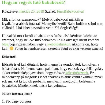
Hogyan vegyek futó babakocsit?
Közzétéve
március 25, 2019
Szerző:
FussBabakocsival
Mik a fontos szempontok? Melyik babakocsi márkák a
legalkalmasabbak futásra? Mennyibe kerül? Baba boltban sehol nem
találtok? Hol lehet használtat venni??? Segítsééég!!
Ha valaki most kezdi a babakocsis futást, első kérdései között az
szerepel, hogy kelle-e futó babakocsi?? Ha olvasgat kicsit korábbi
blog
bejegyzéseinkben vagy a
weboldalunkon
, akkor rájön, hogy
kell!
Főleg ha rendszeresen szeretne futni és akár versenyezne is!
Kölcsönző
Először is el kell dönteni, hogy mennyire gondoljátok komolyan a
babás futást. Ha benne van a pakliban, hogy ez csak egy fellángolás,
akkor mindenképp javaslom, hogy először
kölcsönözzetek.
Ez
mindenképp jó megoldás lehet azoknak is akik venni akarnak, mivel
sok márkát ki tudtok próbálni, megnézni, megfogni, beletenni a
babátokat. Mindenkinek más a kényelmes…
Milyen legyen a kocsi?
1, Fix vagy bolygós