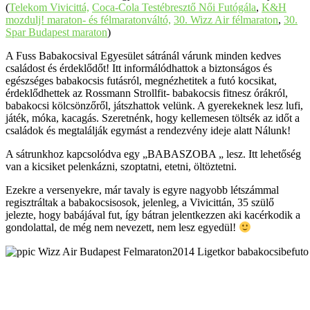
(
Telekom Vivicittá,
Coca-Cola Testébresztő Női Futógála
,
K&H
mozdulj! maraton- és félmaratonváltó,
30. Wizz Air félmaraton
,
30.
Spar Budapest maraton
)
A Fuss Babakocsival Egyesület sátránál várunk minden kedves
családost és érdeklődőt! Itt informálódhattok a biztonságos és
egészséges babakocsis futásról, megnézhetitek a futó kocsikat,
érdeklődhettek az Rossmann Strollfit- babakocsis fitnesz órákról,
babakocsi kölcsönzőről, játszhattok velünk. A gyerekeknek lesz lufi,
játék, móka, kacagás. Szeretnénk, hogy kellemesen töltsék az időt a
családok és megtalálják egymást a rendezvény ideje alatt Nálunk!
A sátrunkhoz kapcsolódva egy „BABASZOBA „ lesz. Itt lehetőség
van a kicsiket pelenkázni, szoptatni, etetni, öltöztetni.
Ezekre a versenyekre, már tavaly is egyre nagyobb létszámmal
regisztráltak a babakocsisosok, jelenleg, a Vivicittán, 35 szülő
jelezte, hogy babájával fut, így bátran jelentkezzen aki kacérkodik a
gondolattal, de még nem nevezett, nem lesz egyedül!