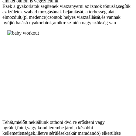
amiket otthon is végezhetünk.
Ezek a gyakorlatok segítenek visszanyerni az izmok tónusát,segítik
az izületek szabad mozgásának bejáratását, a terhesség alatt
elmozdult,(pl medence)csontok helyes visszaállását,és vannak
nyújtó hatású nyakorlatok,amikre szintén nagy szükség van.
Tehát,mielőtt nekiállunk otthoni dvd-re erősíteni vagy
ugrálni,futni,vagy konditerembe járni,a későbbi
kellemetlensègek,illetve sérülések(akár maradandó) elkerülése