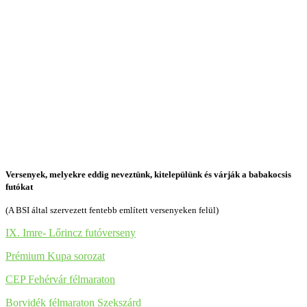
Versenyek, melyekre eddig neveztünk, kitelepülünk és várják a babakocsis
futókat
(A BSI által szervezett fentebb említett versenyeken felül)
IX. Imre- Lőrincz futóverseny
Prémium Kupa sorozat
CEP Fehérvár félmaraton
Borvidék félmaraton Szekszárd