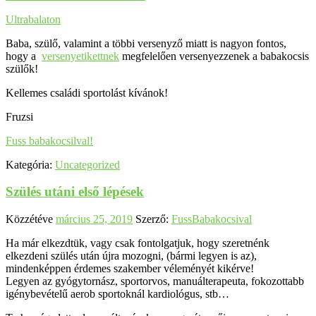
Ultrabalaton
Baba, szülő, valamint a többi versenyző miatt is nagyon fontos,
hogy a
versenyetikettnek
megfelelően versenyezzenek a babakocsis
szülők!
Kellemes családi sportolást kívánok!
Fruzsi
Fuss babakocsilval!
Kategória:
Uncategorized
Szülés utáni első lépések
Közzétéve
március 25, 2019
Szerző:
FussBabakocsival
Ha már elkezdtük, vagy csak fontolgatjuk, hogy szeretnénk
elkezdeni szülés után újra mozogni, (bármi legyen is az),
mindenképpen érdemes szakember véleményét kikérve!
Legyen az gyógytornász, sportorvos, manuálterapeuta, fokozottabb
igénybevételű aerob sportoknál kardiológus, stb…