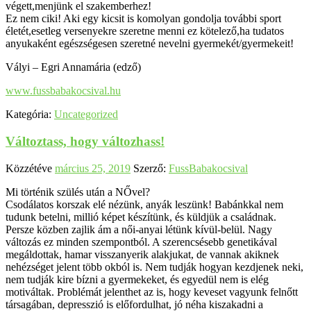
végett,menjünk el szakemberhez!
Ez nem ciki! Aki egy kicsit is komolyan gondolja további sport
életét,esetleg versenyekre szeretne menni ez kötelező,ha tudatos
anyukaként egészségesen szeretné nevelni gyermekét/gyermekeit!
Vályi – Egri Annamária (edző)
www.fussbabakocsival.hu
Kategória:
Uncategorized
Változtass, hogy változhass!
Közzétéve
március 25, 2019
Szerző:
FussBabakocsival
Mi történik szülés után a NŐvel?
Csodálatos korszak elé nézünk, anyák leszünk! Babánkkal nem
tudunk betelni, millió képet készítünk, és küldjük a családnak.
Persze közben zajlik ám a női-anyai létünk kívül-belül. Nagy
változás ez minden szempontból. A szerencsésebb genetikával
megáldottak, hamar visszanyerik alakjukat, de vannak akiknek
nehézséget jelent több okból is. Nem tudják hogyan kezdjenek neki,
nem tudják kire bízni a gyermekeket, és egyedül nem is elég
motiváltak. Problémát jelenthet az is, hogy keveset vagyunk felnőtt
társagában, depresszió is előfordulhat, jó néha kiszakadni a