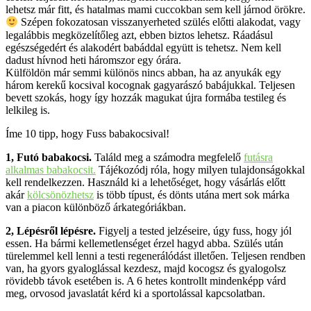
lehetsz már fitt, és hatalmas mami cuccokban sem kell járnod örökre.
Szépen fokozatosan visszanyerheted szülés előtti alakodat, vagy
legalábbis megközelítőleg azt, ebben biztos lehetsz. Ráadásul
egészségedért és alakodért babáddal együtt is tehetsz. Nem kell
dadust hívnod heti háromszor egy órára.
Külföldön már semmi különös nincs abban, ha az anyukák egy
három kerekű kocsival kocognak gagyarászó babájukkal. Teljesen
bevett szokás, hogy így hozzák magukat újra formába testileg és
lelkileg is.
Íme 10 tipp, hogy Fuss babakocsival!
1, Futó babakocsi.
Találd meg a számodra megfelelő
futásra
alkalmas babakocsit.
Tájékozódj róla, hogy milyen tulajdonságokkal
kell rendelkezzen. Használd ki a lehetőséget, hogy vásárlás előtt
akár
kölcsönözhetsz
is több típust, és dönts utána mert sok márka
van a piacon különböző árkategóriákban.
2, Lépésről lépésre.
Figyelj a tested jelzéseire, úgy fuss, hogy jól
essen. Ha bármi kellemetlenséget érzel hagyd abba. Szülés után
türelemmel kell lenni a testi regenerálódást illetően. Teljesen rendben
van, ha gyors gyaloglással kezdesz, majd kocogsz és gyalogolsz
rövidebb távok esetében is. A 6 hetes kontrollt mindenképp várd
meg, orvosod javaslatát kérd ki a sportolással kapcsolatban.