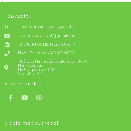
Kapcsolat
Fuss Babakocsival Egyesület
fussbabakocsival@gmail.com
12100011-17631428 (Gránitbank)
Nyári Fruzsina +36203809926
1136 Bp., Hegedűs Gyula utca 37-39.
Nyitvatartás:
Hétfő- péntek 9-17
Szombat 9-13
Kövess minket
Média megjelenések