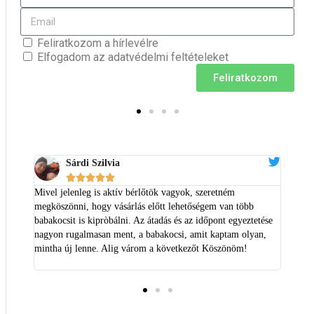
Feliratkozom a hírlevélre
Elfogadom az adatvédelmi feltételeket
Feliratkozom
Sárdi Szilvia





zuper,
Mivel jelenleg is aktív bérlőtök vagyok, szeretném
Többsz
momra
megköszönni, hogy vásárlás előtt lehetőségem van több
és hos
sival a
babakocsit is kipròbálni. Az átadás és az időpont egyeztetése
kaptun
t
nagyon rugalmasan ment, a babakocsi, amit kaptam olyan,
ajánlo
tadás
mintha új lenne. Alig várom a következőt Köszönöm!