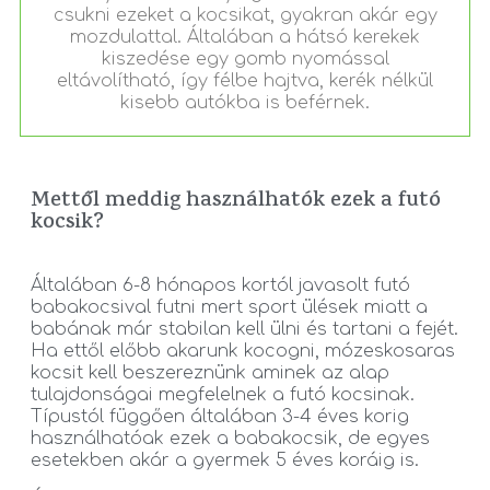
csukni ezeket a kocsikat, gyakran akár egy
mozdulattal. Általában a hátsó kerekek
kiszedése egy gomb nyomással
eltávolítható, így félbe hajtva, kerék nélkül
kisebb autókba is beférnek.
Mettől meddig használhatók ezek a futó
kocsik?
Általában 6-8 hónapos kortól javasolt futó
babakocsival futni mert sport ülések miatt a
babának már stabilan kell ülni és tartani a fejét.
Ha ettől előbb akarunk kocogni, mózeskosaras
kocsit kell beszereznünk aminek az alap
tulajdonságai megfelelnek a futó kocsinak.
Típustól függően általában 3-4 éves korig
használhatóak ezek a babakocsik, de egyes
esetekben akár a gyermek 5 éves koráig is.