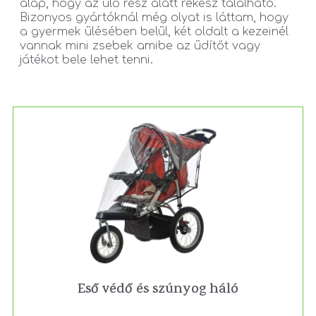
alap, hogy az ülő rész alatt rekesz található.
Bizonyos gyártóknál még olyat is láttam, hogy
a gyermek ülésében belül, két oldalt a kezeinél
vannak mini zsebek amibe az üdítőt vagy
játékot bele lehet tenni.
Eső védő és szúnyog háló