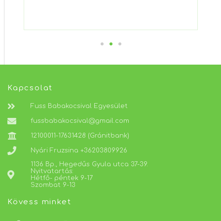
az i
gör
csap
Kapcsolat
Fuss Babakocsival Egyesület
fussbabakocsival@gmail.com
12100011-17631428 (Gránitbank)
Nyári Fruzsina +36203809926
1136 Bp., Hegedűs Gyula utca 37-39.
Nyitvatartás:
Hétfő- péntek 9-17
Szombat 9-13
Kövess minket