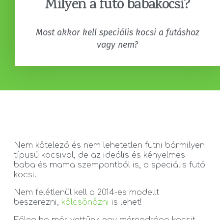
Milyen a futó babakocsi?
Most akkor kell speciális kocsi a futáshoz
vagy nem?
Nem kötelező és nem lehetetlen futni bármilyen
típusú kocsival, de az ideális és kényelmes
baba és mama szempontból is, a speciális futó
kocsi.
Nem felétlenül kell a 2014-es modellt
beszerezni,
kölcsönözni
is lehet!
Főleg ha már vettünk egy méregdrága kocsit