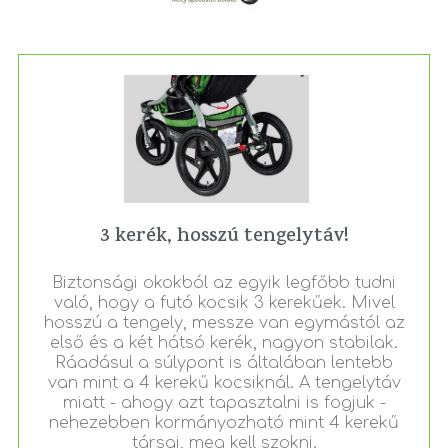
3 kerék, hosszú tengelytáv!
Biztonsági okokból az egyik legfőbb tudni
való, hogy a futó kocsik 3 kerekűek. Mivel
hosszú a tengely, messze van egymástól az
első és a két hátsó kerék, nagyon stabilak.
Ráadásul a súlypont is általában lentebb
van mint a 4 kerekű kocsiknál. A tengelytáv
miatt - ahogy azt tapasztalni is fogjuk -
nehezebben kormányozható mint 4 kerekű
társai, meg kell szokni.