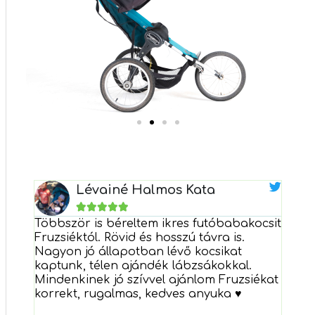
Próbáljátok ki, nektek való-e a babakocsis
futás. Bérelj!
Lévainé Halmos Kata





Kölcsönző
,
Többször is béreltem ikres futóbabakocsit
A Fr
ás
Fruzsiéktól. Rövid és hosszú távra is.
futó
t is
Nagyon jó állapotban lévő kocsikat
volt
kaptunk, télen ajándék lábzsákokkal.
nagy
, a
Mindenkinek jó szívvel ajánlom Fruzsiékat
hóna
 új
korrekt, rugalmas, kedves anyuka ♥️
sajá
önöm!
vet