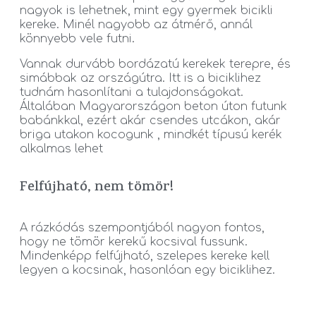
nagyok is lehetnek, mint egy gyermek bicikli
kereke. Minél nagyobb az átmérő, annál
könnyebb vele futni.
Vannak durvább bordázatú kerekek terepre, és
simábbak az országútra. Itt is a biciklihez
tudnám hasonlítani a tulajdonságokat.
Általában Magyarországon beton úton futunk
babánkkal, ezért akár csendes utcákon, akár
briga utakon kocogunk , mindkét típusú kerék
alkalmas lehet
Felfújható, nem tömör!
A rázkódás szempontjából nagyon fontos,
hogy ne tömör kerekű kocsival fussunk.
Mindenképp felfújható, szelepes kereke kell
legyen a kocsinak, hasonlóan egy biciklihez.