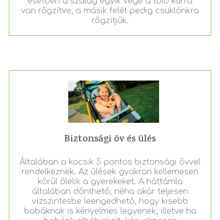
esetben a szalag egyik vége a toló karra
van rögzítve, a másik felét pedig csuklónkra
rögzítjük.
Biztonsági öv és ülés
Általában a kocsik 5 pontos biztonsági övvel
rendelkeznek. Az ülések gyakran kellemesen
körül ölelik a gyerekeket. A háttámla
általában dönthető, néha akár teljesen
vízszintesbe leengedhető, hogy kisebb
babáknak is kényelmes legyenek, illetve ha