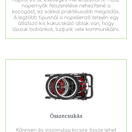
naptól és az esetleges menetszéltől is. Plusz
napernyők felszerelése nehezítené a
kocogást, ez sokkal praktikusabb megoldás.
A legtöbb típusnál a napellenző tetején egy
átlátszó kis kukucskáló ablak van, hogy
lássuk babánkat, tudjunk vele kommunikálni.
Összecsukás
Könnyen és viszonylag kicsire össze lehet