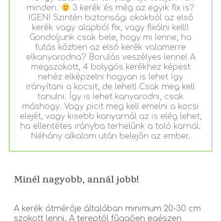
minden.
3 kerék és még az egyik fix is?
IGEN! Szintén biztonsági okokból az első
kerék vagy alapból fix, vagy fixálni kell!!
Gondoljunk csak bele, hogy mi lenne, ha
futás közben az első kerék valamerre
elkanyarodna? Borulás veszélyes lenne! A
megszokott, 4 bolygós kerékhez képest
nehéz elképzelni hogyan is lehet így
irányítani a kocsit, de lehet! Csak meg kell
tanulni. Így is lehet kanyarodni, csak
máshogy. Vagy picit meg kell emelni a kocsi
elejét, vagy kisebb kanyarnál az is elég lehet,
ha ellentétes irányba terhelünk a toló karnál.
Néhány alkalom után belejön az ember.
Minél nagyobb, annál jobb!
A kerék átmérője általában minimum 20-30 cm
szokott lenni. A tereptől függően egészen