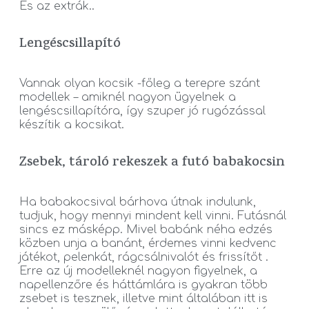
És az extrák..
Lengéscsillapító
Vannak olyan kocsik -főleg a terepre szánt
modellek – amiknél nagyon ügyelnek a
lengéscsillapítóra, így szuper jó rugózással
készítik a kocsikat.
Zsebek, tároló rekeszek a futó babakocsin
Ha babakocsival bárhova útnak indulunk,
tudjuk, hogy mennyi mindent kell vinni. Futásnál
sincs ez másképp. Mivel babánk néha edzés
közben unja a banánt, érdemes vinni kedvenc
játékot, pelenkát, rágcsálnivalót és frissítőt .
Erre az új modelleknél nagyon figyelnek, a
napellenzőre és háttámlára is gyakran több
zsebet is tesznek, illetve mint általában itt is