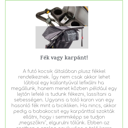
Fék vagy karpánt!
A futó kocsik általában plusz fékkel
rendelkeznek. Így nem csak akkor lehet
lábbal egy kallantyúval lefixálni ha
megállunk, hanem menet közben például egy
lejtőn lefelé is tudunk fékezni, lassítani a
sebességen. Ugyanis a toló karon van egy
hasonló fék mint a bicikliken. Ha nincs, akkor
pedig a babakocsit egy karpánttal szokták
ellátni, hogy i semmiképp se tudjon
„megszökni", elgurulni tőlünk. Ebben az