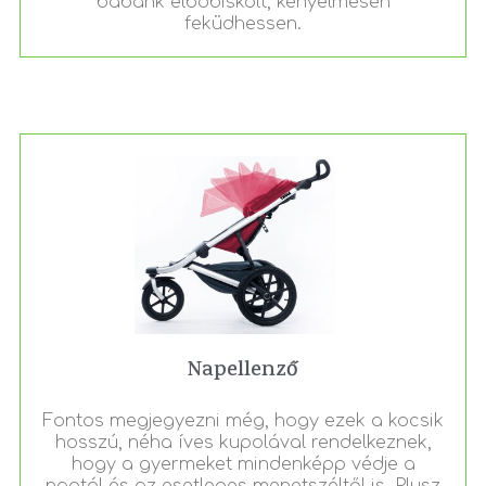
babánk elbóbiskolt, kényelmesen
feküdhessen.
Napellenző
Fontos megjegyezni még, hogy ezek a kocsik
hosszú, néha íves kupolával rendelkeznek,
hogy a gyermeket mindenképp védje a