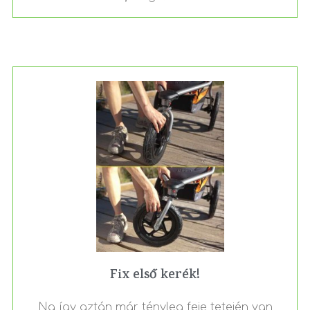
Fix első kerék!
Na így aztán már tényleg feje tetején van