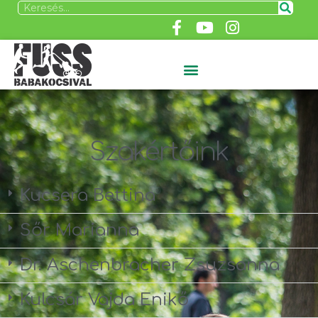
Szakértőink
Kucsera Bettina
Sőr Marianna
Dr. Aschenbracher Zsuzsanna
Kulcsár Vajda Enikő