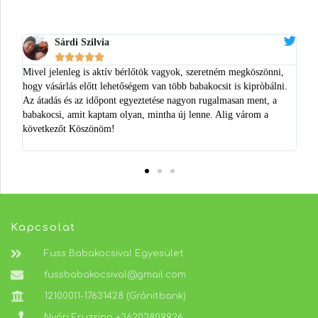
Mielőtt veszel, bérelj!
Sárdi Szilvia





Kölcsönző
Mivel jelenleg is aktív bérlőtök vagyok, szeretném megköszönni,
Töb
gyon
hogy vásárlás előtt lehetőségem van több babakocsit is kipròbálni.
hos
lőtt
Az átadás és az időpont egyeztetése nagyon rugalmasan ment, a
ajá
babakocsi, amit kaptam olyan, mintha új lenne. Alig várom a
kor
következőt Köszönöm!
Kapcsolat
Fuss Babakocsival Egyesület
fussbabakocsival@gmail.com
12100011-17631428 (Gránitbank)
Nyári Fruzsina +36203809926