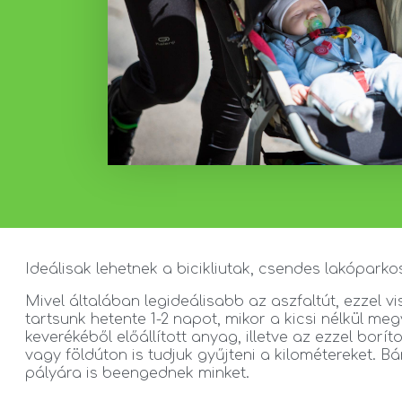
Ideálisak lehetnek a bicikliutak, csendes lakóparko
Mivel általában legideálisabb az aszfaltút, ezzel v
tartsunk hetente 1-2 napot, mikor a kicsi nélkül m
keverékéből előállított anyag, illetve az ezzel borí
vagy földúton is tudjuk gyűjteni a kilométereket. 
pályára is beengednek minket.