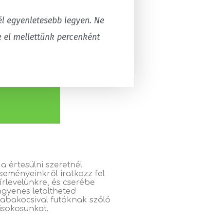
él egyenletesebb legyen. Ne
 el mellettünk percenként
a értesülni szeretnél
seményeinkről iratkozz fel
írlevelünkre, és cserébe
ngyenes letöltheted
abakocsival futóknak szóló
isokosunkat.