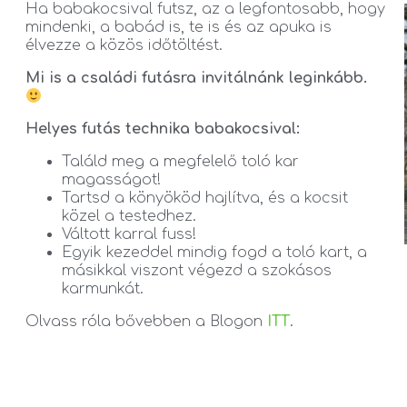
Ha babakocsival futsz, az a legfontosabb, hogy
mindenki, a babád is, te is és az apuka is
élvezze a közös időtöltést.
Mi is a családi futásra invitálnánk leginkább.
Helyes futás technika babakocsival:
Találd meg a megfelelő toló kar
magasságot!
Tartsd a könyököd hajlítva, és a kocsit
közel a testedhez.
Váltott karral fuss!
Egyik kezeddel mindig fogd a toló kart, a
másikkal viszont végezd a szokásos
karmunkát.
Olvass róla bővebben a Blogon
ITT
.