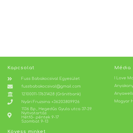
Kapcsolat
Média
I Love M
Fuss Babakocsival Egyesület
Anyakan
fussbabakocsival@gmail.com
Anyawell
12100011-17631428 (Gránitbank)
Magyar H
Nyári Fruzsina +36203809926
1136 Bp., Hegedűs Gyula utca 37-39.
Nyitvatartás:
Hétfő- péntek 9-17
Szombat 9-13
Kövess minket