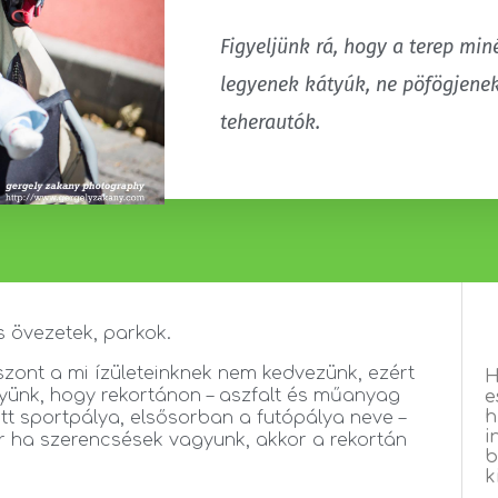
Figyeljünk rá, hogy a terep min
legyenek kátyúk, ne pöfögjenek
teherautók.
s övezetek, parkok.
iszont a mi ízületeinknek nem kedvezünk, ezért
H
együnk, hogy rekortánon – aszfalt és műanyag
e
h
tott sportpálya, elsősorban a futópálya neve –
i
Bár ha szerencsések vagyunk, akkor a rekortán
b
k