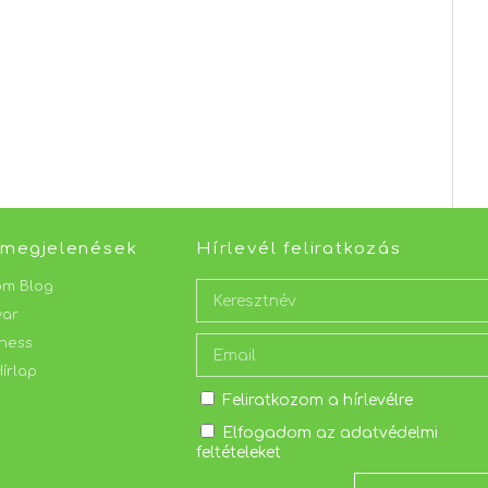
Thule-t vettem de most
Alig vá
már látom hogy a Thule
Köszön
az igazi ! Az átadás
nagyon gördülékenyen
ment, igazán rugalmas a
csapat.
 megjelenések
Hírlevél feliratkozás
om Blog
yar
ness
írlap
Feliratkozom a hírlevélre
Elfogadom az adatvédelmi
feltételeket