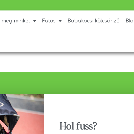
j meg minket
Futás
Babakocsi kölcsönző
Blo
Hol fuss?