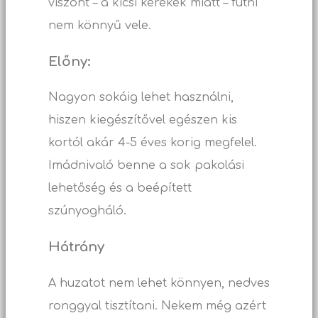
viszont – a kicsi kerekek miatt – futni
nem könnyű vele.
Előny:
Nagyon sokáig lehet használni,
hiszen kiegészítővel egészen kis
kortól akár 4-5 éves korig megfelel.
Imádnivaló benne a sok pakolási
lehetőség és a beépített
szúnyogháló.
Hátrány
A huzatot nem lehet könnyen, nedves
ronggyal tisztítani. Nekem még azért