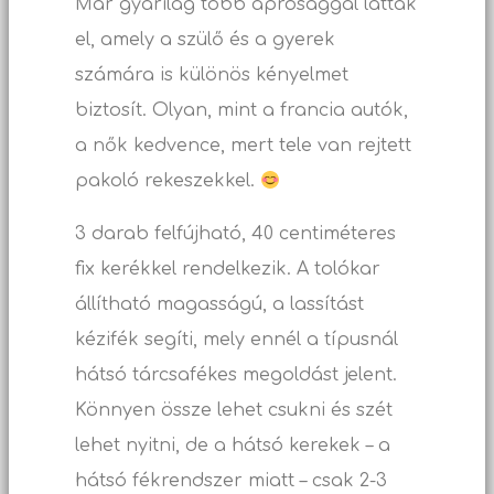
Már gyárilag több aprósággal látták
el, amely a szülő és a gyerek
számára is különös kényelmet
biztosít. Olyan, mint a francia autók,
a nők kedvence, mert tele van rejtett
pakoló rekeszekkel.
3 darab felfújható, 40 centiméteres
fix kerékkel rendelkezik. A tolókar
állítható magasságú, a lassítást
kézifék segíti, mely ennél a típusnál
hátsó tárcsafékes megoldást jelent.
Könnyen össze lehet csukni és szét
lehet nyitni, de a hátsó kerekek – a
hátsó fékrendszer miatt – csak 2-3