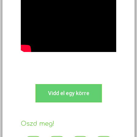
Vidd el egy körre
Oszd meg!