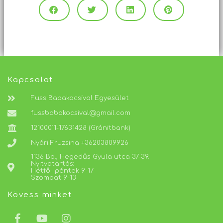
Kapcsolat
Fuss Babakocsival Egyesület
fussbabakocsival@gmail.com
12100011-17631428 (Gránitbank)
Nyári Fruzsina +36203809926
1136 Bp., Hegedűs Gyula utca 37-39.
Nyitvatartás:
Hétfő- péntek 9-17
Szombat 9-13
Kövess minket