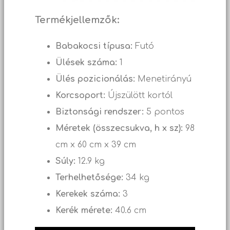
Termékjellemzők:
Babakocsi típusa:
Futó
Ülések száma:
1
Ülés pozicionálás:
Menetirányú
Korcsoport:
Újszülött kortól
Biztonsági rendszer:
5 pontos
Méretek (összecsukva, h x sz):
98
cm x 60 cm x 39 cm
Súly:
12.9 kg
Terhelhetősége:
34 kg
Kerekek száma:
3
Kerék mérete:
40.6 cm