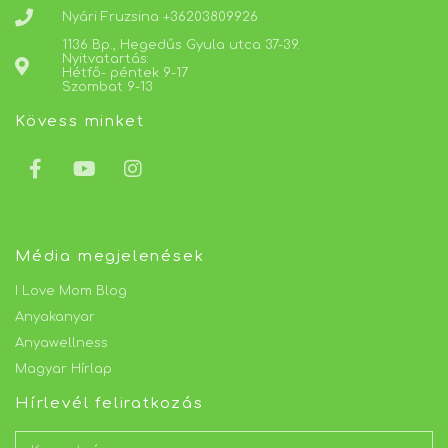
Nyári Fruzsina +36203809926
1136 Bp., Hegedűs Gyula utca 37-39.
Nyitvatartás:
Hétfő- péntek 9-17
Szombat 9-13
Kövess minket
Média megjelenések
I Love Mom Blog
Anyakanyar
Anyawellness
Magyar Hírlap
Hírlevél feliratkozás