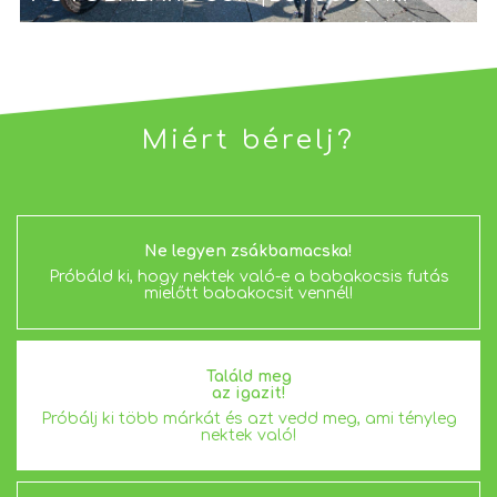
Miért bérelj?
Ne legyen zsákbamacska!
Próbáld ki, hogy nektek való-e a babakocsis futás
mielőtt babakocsit vennél!
Találd meg
az igazit!
Próbálj ki több márkát és azt vedd meg, ami tényleg
nektek való!