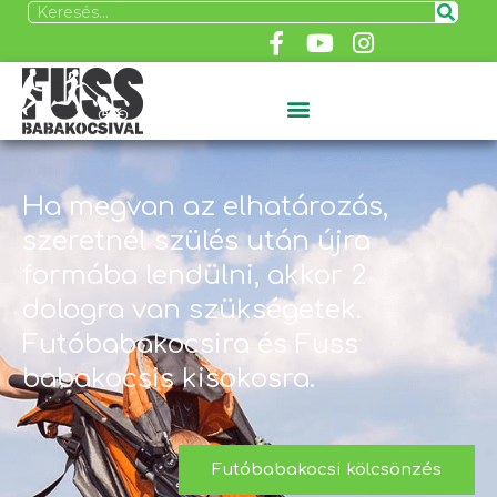
Ha megvan az elhatározás,
szeretnél szülés után újra
formába lendülni, akkor 2
dologra van szükségetek.
Futóbabakocsira és Fuss
babakocsis kisokosra.
Futóbabakocsi kölcsönzés