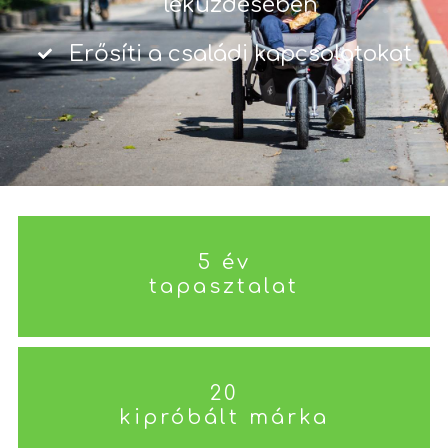
leküzdésében
Erősíti a családi kapcsolatokat
5 év
tapasztalat
20
kipróbált márka