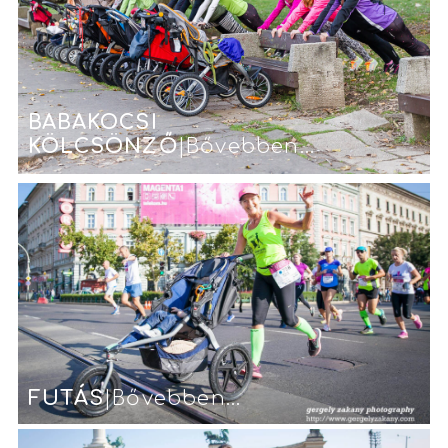
BABAKOCSI
KÖLCSÖNZŐ
|Bővebben...
FUTÁS
|Bővebben...