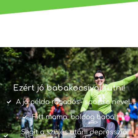
Ezért jó babakocsival futni!
A jó példa ragadós- sportra nevel.
Fitt mama, boldog baba!
Segít a szülés utáni depresszió