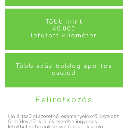
Több mint
40.000
lefutott kilométer
Több száz boldog sportos
család
Feliratkozás
Ha értesülni szeretnél eseményeinkről iratkozz
fel hírlevelünkre, és cserébe ingyenes
letöltheted babakocsival futóknak szóló