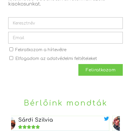
kisokosunkat.
Feliratkozom a hírlevélre
Elfogadom az adatvédelmi feltételeket
Feliratkozom
Bérlőink mondták
Lévainé Halmos Kata




