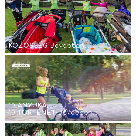
KÖZÖSSÉG
|Bővebben...
10 ANYUKA,
10 TÖRTÉNET
|Bővebben...