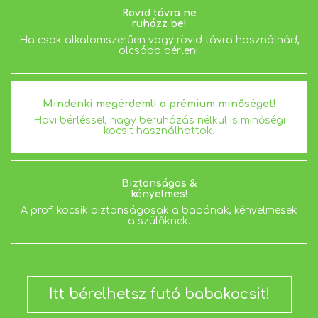
Rövid távra ne
ruházz be!
Ha csak alkalomszerűen vagy rövid távra használnád,
olcsóbb bérleni.
Mindenki megérdemli a prémium minőséget!
Havi bérléssel, nagy beruházás nélkül is minőségi
kocsit használhattok.
Biztonságos &
kényelmes!
A profi kocsik biztonságosak a babának, kényelmesek
a szülőknek.
Itt bérelhetsz futó babakocsit!