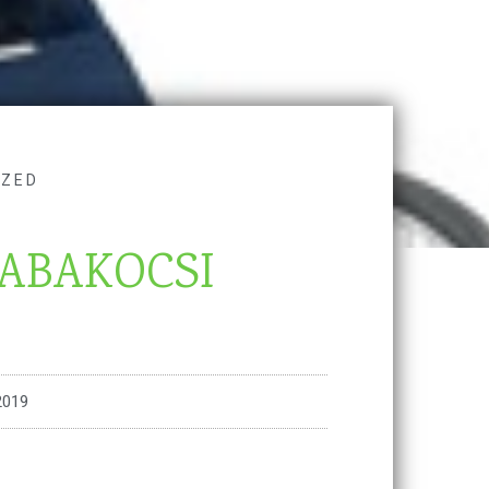
IZED
BABAKOCSI
2019