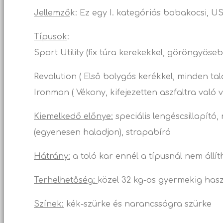
Jellemző
k: Ez egy I. kategóriás babakocsi, U
Típusok
:
Sport Utility (fix túra kerekekkel, göröngyöse
Revolution ( Első bolygós kerékkel, minden ta
Ironman ( Vékony, kifejezetten aszfaltra való 
Kiemelkedő előnye:
speciális lengéscsillapító
(egyenesen haladjon), strapabíró
Hátrány:
a toló kar ennél a típusnál nem állít
Terhelhetőség:
közel 32 kg-os gyermekig hasz
Színek:
kék-szürke és narancsságra szürke