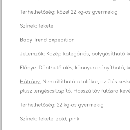
Terhelhetőség:
közel 22 kg-os gyermekig
Színek
: fekete
Baby Trend Expedition
Jellemzők
: Közép kategóriás, bolygósítható 
Előnye:
Dönthető ülés, könnyen irányítható, 
Hátrány:
Nem állítható a tolókar, az ülés kes
plusz lengéscsillapító. Hosszú táv futásra kevé
Terhelhetőség:
22 kg-os gyermekig
Színek
: fekete, zöld, pink