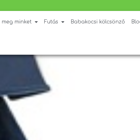
j meg minket
Futás
Babakocsi kölcsönző
Blo