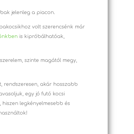
bak jelenleg a piacon.
bakocsikhoz volt szerencsénk már
zőnkben
is kipróbálhatóak,
 szerelem, szinte magától megy,
t, rendszeresen, akár hosszabb
vasoljuk, egy jó futó kocsi
s, hiszen legkényelmesebb és
használtok!