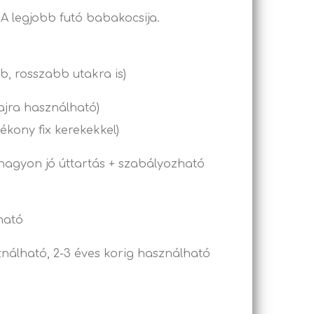
SA legjobb futó babakocsija.
bb, rosszabb utakra is)
lajra használható)
vékony fix kerekekkel)
, nagyon jó úttartás + szabályozható
ható
nálható, 2-3 éves korig használható