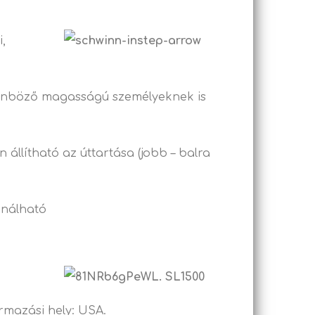
,
ülönböző magasságú személyeknek is
 állítható az úttartása (jobb – balra
ználható
rmazási hely: USA.