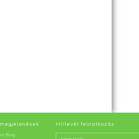
 megjelenések
Hírlevél feliratkozás
om Blog