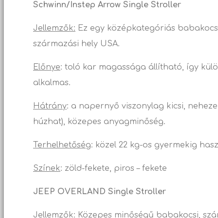
Schwinn/Instep Arrow Single Stroller
Jellemzők:
Ez egy középkategóriás babakocsi
származási hely USA.
Előnye
: toló kar magassága állítható, így k
alkalmas.
Hátrány
: a napernyő viszonylag kicsi, nehezen
húzhat), közepes anyagminőség.
Terhelhetőség
: közel 22 kg-os gyermekig has
Színek
: zöld-fekete, piros – fekete
JEEP OVERLAND Single Stroller
Jellemzők
: Közepes minőségű babakocsi, szá