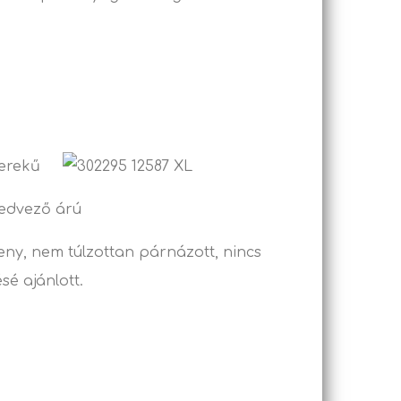
kerekű
kedvező árú
keny, nem túlzottan párnázott, nincs
sé ajánlott.