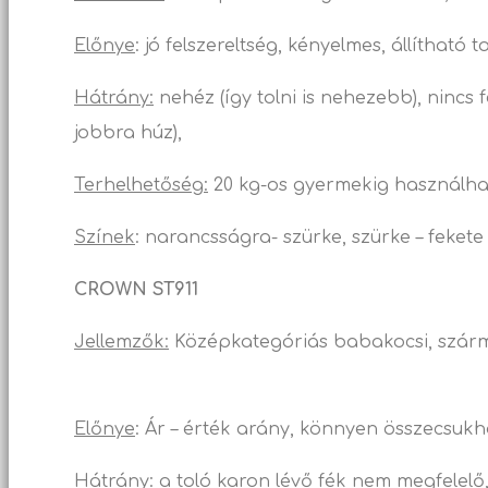
Előnye
: jó felszereltség, kényelmes, állítható t
Hátrány:
nehéz (így tolni is nehezebb), nincs f
jobbra húz),
Terhelhetőség:
20 kg-os gyermekig használha
Színek
: narancsságra- szürke, szürke – fekete
CROWN ST911
Jellemzők:
Középkategóriás babakocsi, s
Előnye
: Ár – érték arány, könnyen összecsukh
Hátrány
: a toló karon lévő fék nem megfele