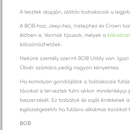
A tesztek alapján, alábbi babakocsik a legjob
A BOB-hoz, Jeep-hez, Instephez és Crown ba
élőben is. Vannak típusok, melyek a
kölcsön
kölcsönözhetőek.
Nekünk személy szerint BOB Utility van. Igazi
Olivér számára pedig nagyon kényelmes.
Ha komolyan gondoljátok a babakocsis futás
távokat is terveztek futni akkor mindenképp ja
beszerzését. Ez babátok és saját érdeketek i
egészségesebb ha futásra alkalmas kocsikat 
BOB