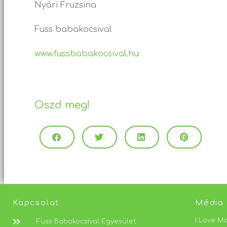
Nyári Fruzsina
Fuss babakocsival
www.fussbabakocsival.hu
Oszd meg!
Kapcsolat
Média
I Love M
Fuss Babakocsival Egyesület