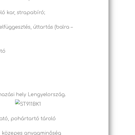
oló kar, strapabíró;
elfüggesztés, úttartás (balra –
tó
zármazási hely Lengyelország.
ató, pohártartó tároló
lő, közepes anyagminőség